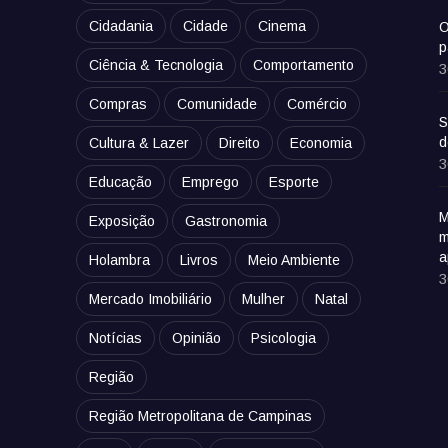
Cidadania
Cidade
Cinema
O
p
Ciência & Tecnologia
Comportamento
3
Compras
Comunidade
Comércio
S
d
Cultura & Lazer
Direito
Economia
3
Educação
Emprego
Esporte
M
Exposição
Gastronomia
m
a
Holambra
Livros
Meio Ambiente
3
Mercado Imobiliário
Mulher
Natal
Notícias
Opinião
Psicologia
Região
Região Metropolitana de Campinas