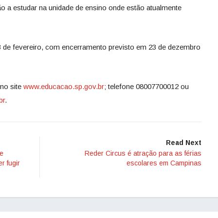
ão a estudar na unidade de ensino onde estão atualmente
3 de fevereiro, com encerramento previsto em 23 de dezembro
no site
www.educacao.sp.gov.br
; telefone 08007700012 ou
br
.
Read Next
se
Reder Circus é atração para as férias
r fugir
escolares em Campinas