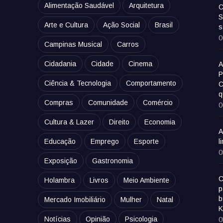
Alimentação Saudável
Arquitetura
C
S
Arte e Cultura
Ação Social
Brasil
s
0
Campinas Musical
Carros
Cidadania
Cidade
Cinema
A
P
Ciência & Tecnologia
Comportamento
C
q
Compras
Comunidade
Comércio
0
Cultura & Lazer
Direito
Economia
A
Educação
Emprego
Esporte
l
0
Exposição
Gastronomia
C
Holambra
Livros
Meio Ambiente
p
b
Mercado Imobiliário
Mulher
Natal
K
Notícias
Opinião
Psicologia
0