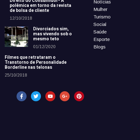
Direito do Consumidor- A
Notícias
polêmica em torno da revista
Mulher
de bolsa de cliente
Turismo
12/10/2018
Social
Divorciados sim,
Saúde
mas vivendo sob o
mesmo teto
Esporte
01/12/2020
Blogs
Filmes que retrataram o
Transtorno de Personalidade
Borderline nas telonas
25/10/2018