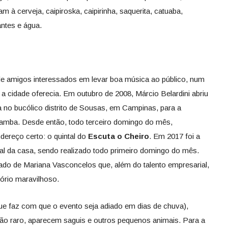
m à cerveja, caipiroska, caipirinha, saquerita, catuaba,
antes e água.
de amigos interessados em levar boa música ao público, num
 a cidade oferecia. Em outubro de 2008, Márcio Belardini abriu
a no bucólico distrito de Sousas, em Campinas, para a
samba. Desde então, todo terceiro domingo do mês,
dereço certo: o quintal do
Escuta o Cheiro
. Em 2017 foi a
cal da casa, sendo realizado todo primeiro domingo do mês.
ado de Mariana Vasconcelos que, além do talento empresarial,
tório maravilhoso.
que faz com que o evento seja adiado em dias de chuva),
não raro, aparecem saguis e outros pequenos animais. Para a