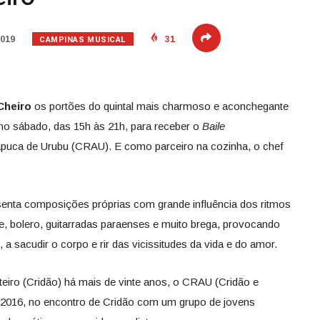
CAMPINAS MUSICAL
2019
31
Cheiro
os portões do quintal mais charmoso e aconchegante
o sábado, das 15h às 21h, para receber o
Baile
puca de Urubu (CRAU). E como parceiro na cozinha, o chef
senta composições próprias com grande influência dos ritmos
e, bolero, guitarradas paraenses e muito brega, provocando
 sacudir o corpo e rir das vicissitudes da vida e do amor.
teiro (Cridão) há mais de vinte anos, o CRAU (Cridão e
2016, no encontro de Cridão com um grupo de jovens