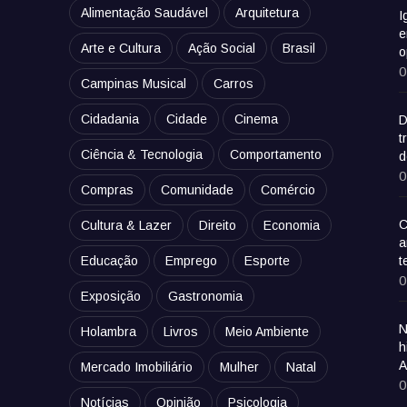
Alimentação Saudável
Arquitetura
I
e
Arte e Cultura
Ação Social
Brasil
o
0
Campinas Musical
Carros
Cidadania
Cidade
Cinema
D
t
Ciência & Tecnologia
Comportamento
d
0
Compras
Comunidade
Comércio
C
Cultura & Lazer
Direito
Economia
a
Educação
Emprego
Esporte
t
0
Exposição
Gastronomia
N
Holambra
Livros
Meio Ambiente
h
A
Mercado Imobiliário
Mulher
Natal
0
Notícias
Opinião
Psicologia