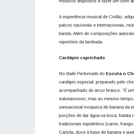
músicos dispostos a fazer um som ain
A experiência musical de Cridão, adqu
palcos nacionais e internacionais, r
banda. Além de composições autorai
repertório da lambada.
Cardápio caprichado
No
Baile Perfumado
do
Escuta o Ch
cardápio especial, preparado pelo ch
acompanhado de arroz branco. “É uma 
substancioso, mas ao mesmo tempo, 
sensacional moqueca de banana da ter
porções de dar água na boca: batata r
tradicionais espetinhos (carne, frango
Cartola, doce à base de banana e que