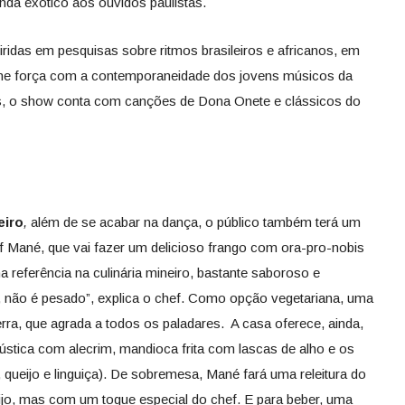
da exótico aos ouvidos paulistas.
iridas em pesquisas sobre ritmos brasileiros e africanos, em
eúne força com a contemporaneidade dos jovens músicos da
s, o show conta com canções de Dona Onete e clássicos do
eiro
,
além de se acabar na dança, o público também terá um
ef Mané, que vai fazer um delicioso frango com ora-pro-nobis
referência na culinária mineiro, bastante saboroso e
não é pesado”, explica o chef. Como opção vegetariana, uma
ra, que agrada a todos os paladares. A casa oferece, ainda,
ústica com alecrim, mandioca frita com lascas de alho e os
, queijo e linguiça). De sobremesa, Mané fará uma releitura do
ijo, mas com um toque especial do chef. E para beber, uma