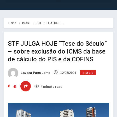
Home
Brasil
STF JULGA HOJE…
STF JULGA HOJE “Tese do Século”
– sobre exclusão do ICMS da base
de cálculo do PIS e da COFINS
BRASIL
Lázara Paes Leme
12/05/2021
43
4 minute read