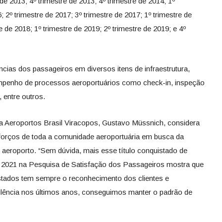
e 2013; 4º trimestre de 2013; 4º trimestre de 2014; 1º
; 2º trimestre de 2017; 3º trimestre de 2017; 1º trimestre de
e de 2018; 1º trimestre de 2019; 2º trimestre de 2019; e 4º
cias dos passageiros em diversos itens de infraestrutura,
mpenho de processos aeroportuários como check-in, inspeção
 entre outros.
ia Aeroportos Brasil Viracopos, Gustavo Müssnich, considera
sforços de toda a comunidade aeroportuária em busca da
 aeroporto. “Sem dúvida, mais esse título conquistado de
e 2021 na Pesquisa de Satisfação dos Passageiros mostra que
stados tem sempre o reconhecimento dos clientes e
lência nos últimos anos, conseguimos manter o padrão de