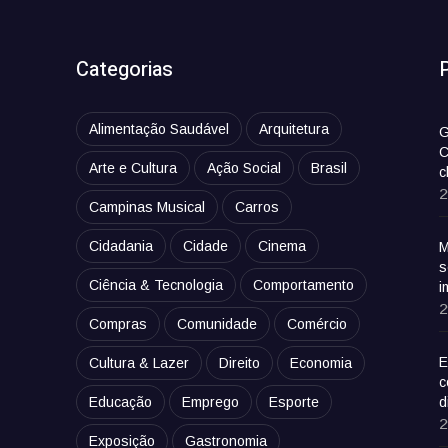
Categorias
Alimentação Saudável
Arquitetura
G
C
Arte e Cultura
Ação Social
Brasil
c
2
Campinas Musical
Carros
Cidadania
Cidade
Cinema
M
s
Ciência & Tecnologia
Comportamento
i
2
Compras
Comunidade
Comércio
E
Cultura & Lazer
Direito
Economia
c
Educação
Emprego
Esporte
d
2
Exposição
Gastronomia