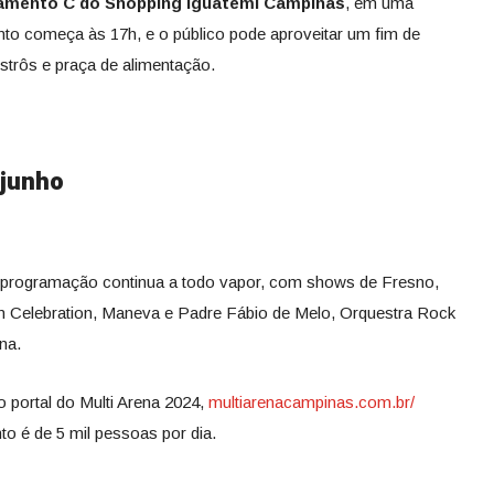
amento C do Shopping Iguatemi Campinas
, em uma
nto começa às 17h, e o público pode aproveitar um fim de
strôs e praça de alimentação.
 junho
 programação continua a todo vapor, com shows de Fresno,
 Celebration, Maneva e Padre Fábio de Melo, Orquestra Rock
na.
 portal do Multi Arena 2024,
multiarenacampinas.com.br/
to é de 5 mil pessoas por dia.