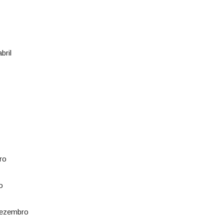
bril
ro
o
dezembro