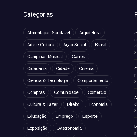
Categorias
Alimentação Saudável
Arquitetura
C
g
Arte e Cultura
Ação Social
Brasil
d
3
Campinas Musical
Carros
Cidadania
Cidade
Cinema
O
p
Ciência & Tecnologia
Comportamento
3
Compras
Comunidade
Comércio
S
d
Cultura & Lazer
Direito
Economia
3
Educação
Emprego
Esporte
M
Exposição
Gastronomia
m