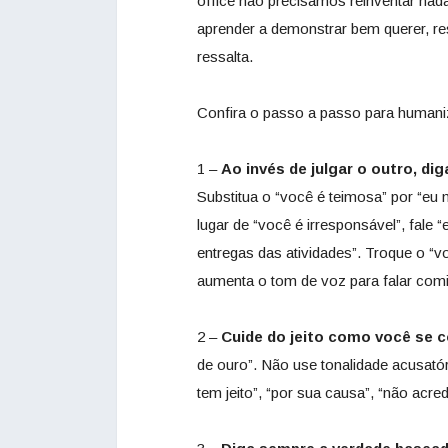
office não precisamos reinventar nad
aprender a demonstrar bem querer, re
ressalta.
Confira o passo a passo para humani
1 –
Ao invés de julgar o outro, di
Substitua o “você é teimosa” por “eu
lugar de “você é irresponsável”, fal
entregas das atividades”. Troque o “
aumenta o tom de voz para falar comi
2 –
Cuide do jeito como você se 
de ouro”. Não use tonalidade acusató
tem jeito”, “por sua causa”, “não acre