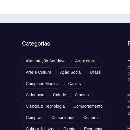
Categorias
Alimentação Saudável
Arquitetura
G
C
Arte e Cultura
Ação Social
Brasil
c
2
Campinas Musical
Carros
Cidadania
Cidade
Cinema
M
s
Ciência & Tecnologia
Comportamento
i
2
Compras
Comunidade
Comércio
E
Cultura & Lazer
Direito
Economia