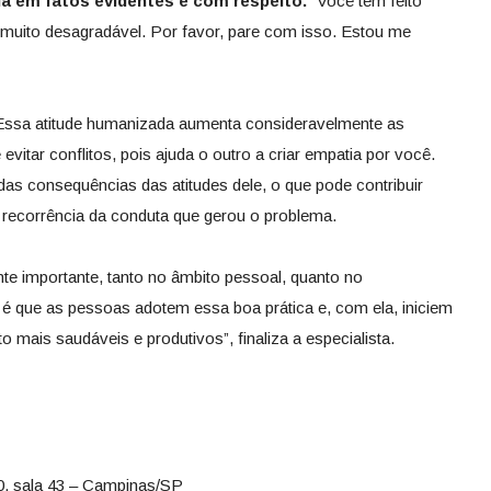
a em fatos evidentes e com respeito.
“Você tem feito
o muito desagradável. Por favor, pare com isso. Estou me
ssa atitude humanizada aumenta consideravelmente as
vitar conflitos, pois ajuda o outro a criar empatia por você.
as consequências das atitudes dele, o que pode contribuir
a recorrência da conduta que gerou o problema.
e importante, tanto no âmbito pessoal, quanto no
 é que as pessoas adotem essa boa prática e, com ela, iniciem
 mais saudáveis e produtivos”, finaliza a especialista.
0, sala 43 – Campinas/SP