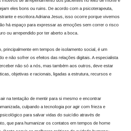
 motivos de arrependimento dos pacientes no leito de morte é
ejam eles bons ou ruins. De acordo com a psicoterapeuta,
estrante e escritora Adriana Jesus, isso ocorre porque vivemos
 há espaço para expressar as emoções sem correr o risco
guro ou arrependido por ter aberto a boca.
o, principalmente em tempos de isolamento social, é um
o e não sofrer os efeitos das relações digitais. A especialista
 perceber não só a nós, mas também aos outros, deve estar
cas, objetivas e racionais, ligadas a estrutura, recursos e
cair na tentação de mentir para si mesmo e encontrar
umanizada, culpando a tecnologia por agir com frieza e
psicológico para salvar vidas do suicídio através de
anto, que para humanizar os contatos em tempos de home