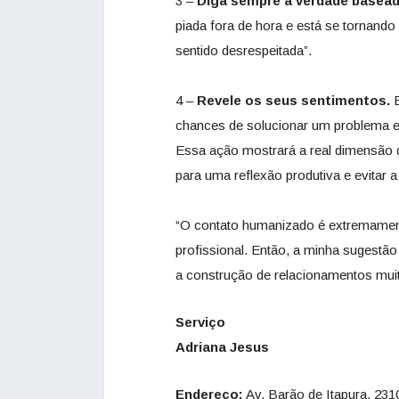
3 –
Diga sempre a verdade basead
piada fora de hora e está se tornand
sentido desrespeitada”.
4 –
Revele os seus sentimentos.
E
chances de solucionar um problema e e
Essa ação mostrará a real dimensão d
para uma reflexão produtiva e evitar 
“O contato humanizado é extremament
profissional. Então, a minha sugestão
a construção de relacionamentos muito
Serviço
Adriana Jesus
Endereço:
Av. Barão de Itapura, 231