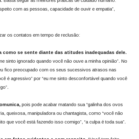
a. Basta seguir as melhores práticas de cuidado humano:
speito com as pessoas, capacidade de ouvir e empatia”,
zar os contatos em tempo de reclusão:
ga como se sente diante das atitudes inadequadas dele.
 me sinto ignorado quando você não ouve a minha opinião”. No
e “eu fico preocupado com os seus sucessivos atrasos nas
você é agressivo” por “eu me sinto desconfortável quando você
go”.
comunica,
pois pode acabar matando sua “galinha dos ovos
ria, queixosa, manipuladora ou chantagista, como “você não
dito que você está fazendo isso comigo”, “a culpa é toda sua”.