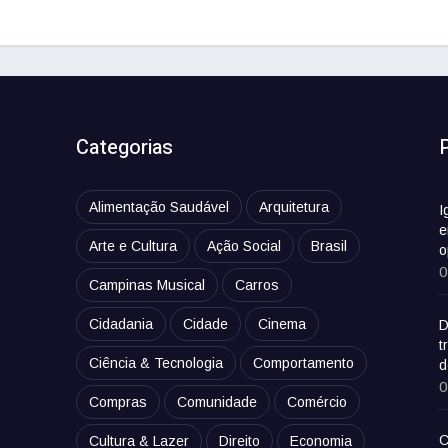
Categorias
Alimentação Saudável
Arquitetura
I
e
Arte e Cultura
Ação Social
Brasil
o
0
Campinas Musical
Carros
Cidadania
Cidade
Cinema
D
t
Ciência & Tecnologia
Comportamento
d
0
Compras
Comunidade
Comércio
C
Cultura & Lazer
Direito
Economia