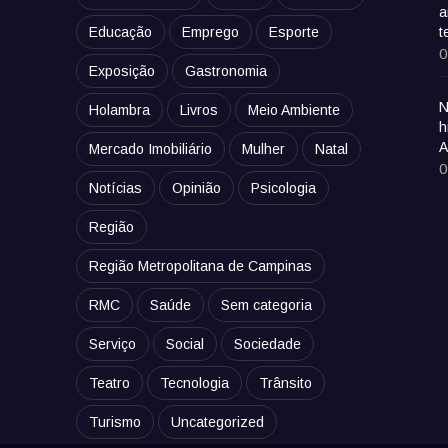
a
Educação
Emprego
Esporte
t
0
Exposição
Gastronomia
N
Holambra
Livros
Meio Ambiente
h
A
Mercado Imobiliário
Mulher
Natal
0
Notícias
Opinião
Psicologia
Região
Região Metropolitana de Campinas
RMC
Saúde
Sem categoria
Serviço
Social
Sociedade
Teatro
Tecnologia
Trânsito
Turismo
Uncategorized