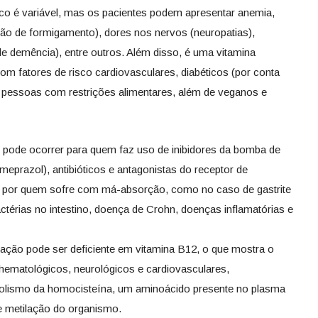
co é variável, mas os pacientes podem apresentar anemia,
ção de formigamento), dores nos nervos (neuropatias),
 demência), entre outros. Além disso, é uma vitamina
com fatores de risco cardiovasculares, diabéticos (por conta
 pessoas com restrições alimentares, além de veganos e
m pode ocorrer para quem faz uso de inibidores da bomba de
eprazol), antibióticos e antagonistas do receptor de
). E por quem sofre com má-absorção, como no caso de gastrite
ctérias no intestino, doença de Crohn, doenças inflamatórias e
ação pode ser deficiente em vitamina B12, o que mostra o
 hematológicos, neurológicos e cardiovasculares,
abolismo da homocisteína, um aminoácido presente no plasma
e metilação do organismo.