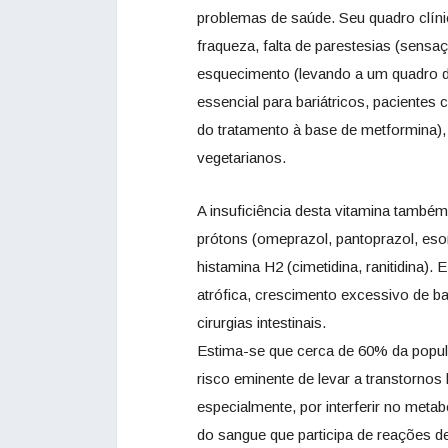
problemas de saúde. Seu quadro clíni
fraqueza, falta de parestesias (sensa
esquecimento (levando a um quadro de
essencial para bariátricos, pacientes 
do tratamento à base de metformina),
vegetarianos.
A insuficiência desta vitamina també
prótons (omeprazol, pantoprazol, esom
histamina H2 (cimetidina, ranitidina
atrófica, crescimento excessivo de ba
cirurgias intestinais.
Estima-se que cerca de 60% da popul
risco eminente de levar a transtornos
especialmente, por interferir no met
do sangue que participa de reações d