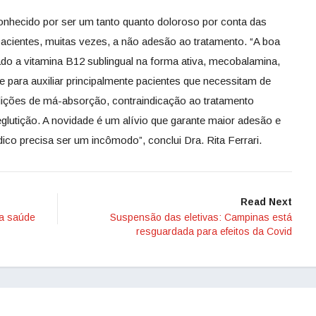
onhecido por ser um tanto quanto doloroso por conta das
pacientes, muitas vezes, a não adesão ao tratamento. “A boa
ado a vitamina B12 sublingual na forma ativa, mecobalamina,
 para auxiliar principalmente pacientes que necessitam de
ições de má-absorção, contraindicação ao tratamento
eglutição. A novidade é um alívio que garante maior adesão e
co precisa ser um incômodo”, conclui Dra. Rita Ferrari.
Read Next
 da saúde
Suspensão das eletivas: Campinas está
resguardada para efeitos da Covid