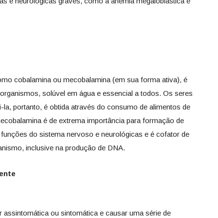
as e neurológicas graves, como a anemia megaloblástica e
omo cobalamina ou mecobalamina (em sua forma ativa), é
-organismos, solúvel em água e essencial a todos. Os seres
la, portanto, é obtida através do consumo de alimentos de
ecobalamina é de extrema importância para formação de
 funções do sistema nervoso e neurológicas e é cofator de
anismo, inclusive na produção de DNA.
iente
r assintomática ou sintomática e causar uma série de