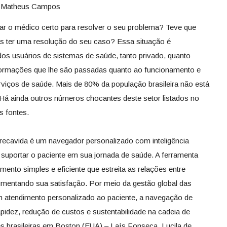
Matheus Campos
rar o médico certo para resolver o seu problema? Teve que
tas ter uma resolução do seu caso? Essa situação é
s usuários de sistemas de saúde, tanto privado, quanto
informações que lhe são passadas quanto ao funcionamento e
erviços de saúde. Mais de 80% da população brasileira não está
 Há ainda outros números chocantes deste setor listados no
s fontes.
recavida é um navegador personalizado com inteligência
de suportar o paciente em sua jornada de saúde. A ferramenta
ento simples e eficiente que estreita as relações entre
umentando sua satisfação. Por meio da gestão global das
atendimento personalizado ao paciente, a navegação de
pidez, redução de custos e sustentabilidade na cadeia de
ês brasileiras em Boston (EUA) – Laís Fonseca, Lucila de