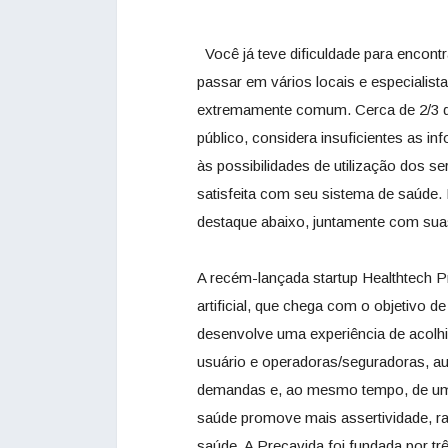
Você já teve dificuldade para encont
passar em vários locais e especialis
extremamente comum. Cerca de 2/3 do
público, considera insuficientes as 
às possibilidades de utilização dos s
satisfeita com seu sistema de saúde.
destaque abaixo, juntamente com sua
A recém-lançada startup Healthtech P
artificial, que chega com o objetivo 
desenvolve uma experiência de acolhim
usuário e operadoras/seguradoras, a
demandas e, ao mesmo tempo, de um 
saúde promove mais assertividade, ra
saúde. A Precavida foi fundada por tr