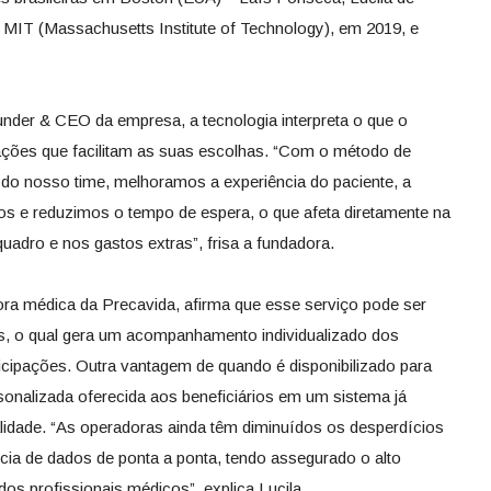
MIT (Massachusetts Institute of Technology), em 2019, e
der & CEO da empresa, a tecnologia interpreta o que o
ações que facilitam as suas escolhas. “Com o método de
o nosso time, melhoramos a experiência do paciente, a
os e reduzimos o tempo de espera, o que afeta diretamente na
adro e nos gastos extras”, frisa a fundadora.
ora médica da Precavida, afirma que esse serviço pode ser
s, o qual gera um acompanhamento individualizado dos
icipações. Outra vantagem de quando é disponibilizado para
sonalizada oferecida aos beneficiários em um sistema já
tralidade. “As operadoras ainda têm diminuídos os desperdícios
ência de dados de ponta a ponta, tendo assegurado o alto
os profissionais médicos”, explica Lucila.