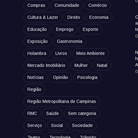
0
Compras
Comunidade
Comércio
C
Cultura & Lazer
Direito
Economia
a
Educação
Emprego
Esporte
t
0
Exposição
Gastronomia
N
Holambra
Livros
Meio Ambiente
h
A
Mercado Imobiliário
Mulher
Natal
0
Notícias
Opinião
Psicologia
Região
Região Metropolitana de Campinas
RMC
Saúde
Sem categoria
Serviço
Social
Sociedade
Teatro
Tecnologia
Trânsito