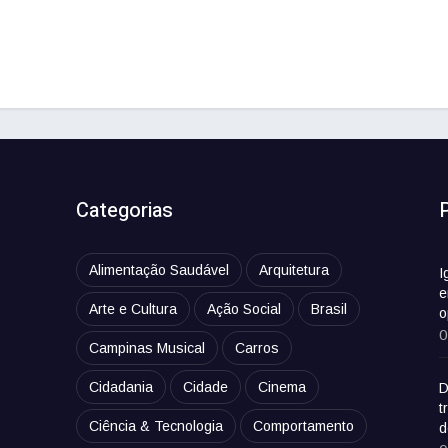
Categorias
Alimentação Saudável
Arquitetura
I
e
Arte e Cultura
Ação Social
Brasil
o
0
Campinas Musical
Carros
Cidadania
Cidade
Cinema
D
t
Ciência & Tecnologia
Comportamento
d