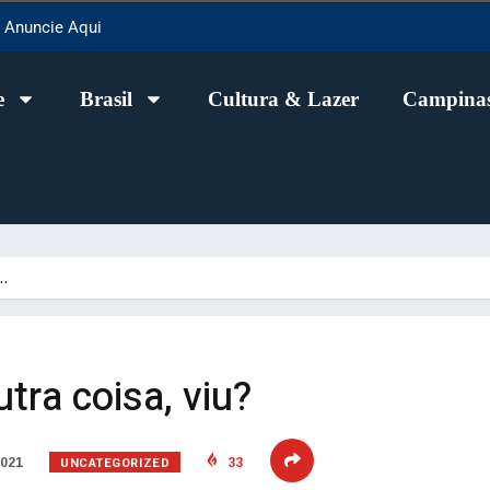
Anuncie Aqui
e
Brasil
Cultura & Lazer
Campinas
a…
tra coisa, viu?
UNCATEGORIZED
2021
33