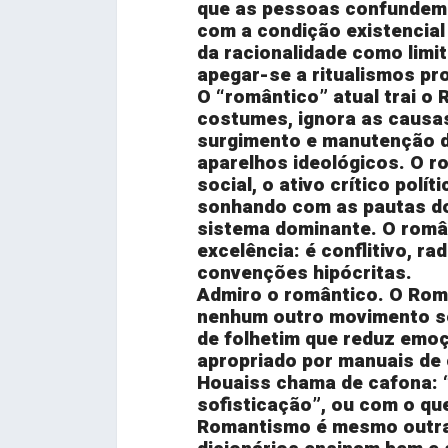
que as pessoas confundem
com a condição existencial
da racionalidade como limit
apegar-se a ritualismos pro
O “romântico” atual trai o
costumes, ignora as causas
surgimento e manutenção d
aparelhos ideológicos. O r
social, o ativo crítico polí
sonhando com as pautas do
sistema dominante. O român
excelência: é conflitivo, ra
convenções hipócritas.
Admiro o romântico. O Rom
nenhum outro movimento so
de folhetim que reduz emoç
apropriado por manuais de 
Houaiss chama de cafona: 
sofisticação”, ou com o que
Romantismo é mesmo outra 