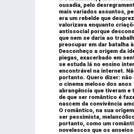
ousadia, pelo desregrament
mais variados assuntos, pe
era um rebelde que desprez
valorizava enquanto criaç
antissocial porque descons
que nem se daria ao trabal
preocupar em dar batalha à
Desconheço a origem da ide
piegas, exacerbado em sent
se estuda lá no ensino inte
encontrável na internet. N
portanto. Quero dizer: não 
o cinema meloso dos anos 1
abrangência que tiveram e 
de que ser romântico é faz
nascem da convivência am
O romântico, na sua origem,
ser pessimista, melancólico
portanto, como um românti
novelescos que os anseios 