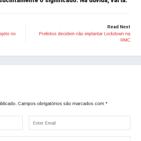
ucintamente o significado. Na dúvida, vai lá.
Read Next
ojeto no
Prefeitos decidem não implantar Lockdown na
RMC
blicado.
Campos obrigatórios são marcados com
*