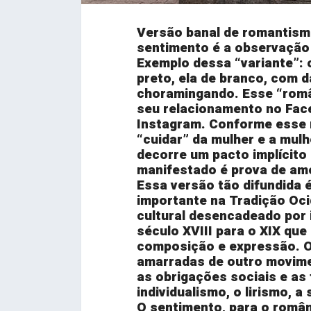
Versão banal de romantismo
sentimento é a observação 
Exemplo dessa “variante”: o
preto, ela de branco, com 
choramingando. Esse “român
seu relacionamento no Fac
Instagram. Conforme esse 
“cuidar” da mulher e a mul
decorre um pacto implícito 
manifestado é prova de am
Essa versão tão difundida 
importante na Tradição Oc
cultural desencadeado por 
século XVIII para o XIX qu
composição e expressão. 
amarradas de outro movime
as obrigações sociais e as
individualismo, o lirismo, a
O sentimento, para o românt