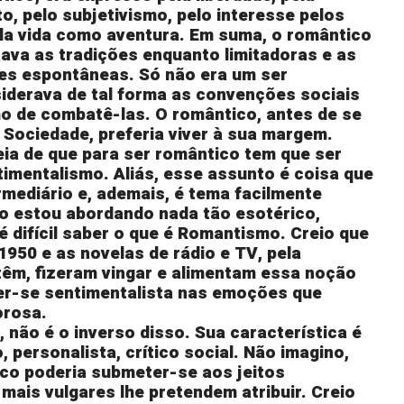
o, pelo subjetivismo, pelo interesse pelos
la vida como aventura. Em suma, o romântico
ava as tradições enquanto limitadoras e as
ões espontâneas. Só não era um ser
iderava de tal forma as convenções sociais
ho de combatê-las. O romântico, antes de se
 Sociedade, preferia viver à sua margem.
ia de que para ser romântico tem que ser
imentalismo. Aliás, esse assunto é coisa que
rmediário e, ademais, é tema facilmente
ão estou abordando nada tão esotérico,
é difícil saber o que é Romantismo. Creio que
950 e as novelas de rádio e TV, pela
têm, fizeram vingar e alimentam essa noção
er-se sentimentalista nas emoções que
orosa.
 não é o inverso disso. Sua característica é
, personalista, crítico social. Não imagino,
co poderia submeter-se aos jeitos
mais vulgares lhe pretendem atribuir. Creio