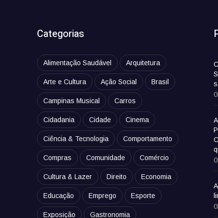
Categorias
Alimentação Saudável
Arquitetura
C
S
Arte e Cultura
Ação Social
Brasil
s
0
Campinas Musical
Carros
Cidadania
Cidade
Cinema
A
P
Ciência & Tecnologia
Comportamento
C
q
Compras
Comunidade
Comércio
0
Cultura & Lazer
Direito
Economia
A
Educação
Emprego
Esporte
l
0
Exposição
Gastronomia