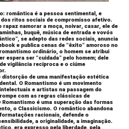
: romântica é a pessoa sentimental, e
dos ritos sociais de compromisso afetivo.
 rapaz namorar a moça, noivar, casar, ele de
daminhas, buquê, música de entrada e vovós
tico”, se adepto das redes sociais, anuncia
ebook e publica cenas de “êxito” amoroso no
romantismo ordinário, o homem se atribui
her espera ser “cuidada” pelo homem; dele
de vigilância recíproca e o ciúme
or.
é distorção de uma manifestação estética
idental. O Romantismo é um movimento
intelectuais e artistas na passagem do
e rompe com as regras clássicas de
O Romantismo é uma superação das formas
nto, o Classicismo. O romântico abandona
 formatações racionais, defende o
 sensibilidade, a originalidade, a imaginação.
ico, era expresso pela liberdade, pela