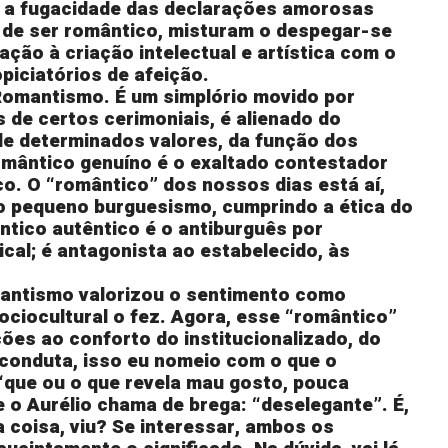
 a fugacidade das declarações amorosas
 de ser romântico, misturam o despegar-se
ação à criação intelectual e artística com o
piciatórios de afeição.
 Romantismo. É um simplório movido por
 de certos cerimoniais, é alienado do
e determinados valores, da função dos
omântico genuíno é o exaltado contestador
tico. O “romântico” dos nossos dias está aí,
 pequeno burguesismo, cumprindo a ética do
tico autêntico é o antiburguês por
dical; é antagonista ao estabelecido, às
antismo valorizou o sentimento como
ciocultural o fez. Agora, esse “romântico”
ões ao conforto do institucionalizado, do
conduta, isso eu nomeio com o que o
“que ou o que revela mau gosto, pouca
 o Aurélio chama de brega: “deselegante”. É,
coisa, viu? Se interessar, ambos os