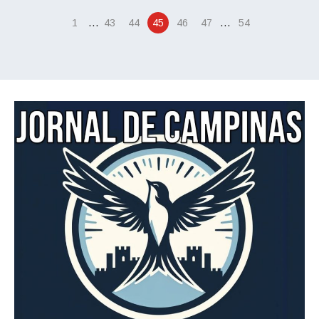
…
…
1
43
44
45
46
47
54